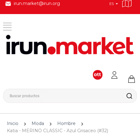
irun.market@irun.org
ES
Inicio
Moda
Hombre
Katia - MERINO CLASSIC - Azul Grisaceo (#32)