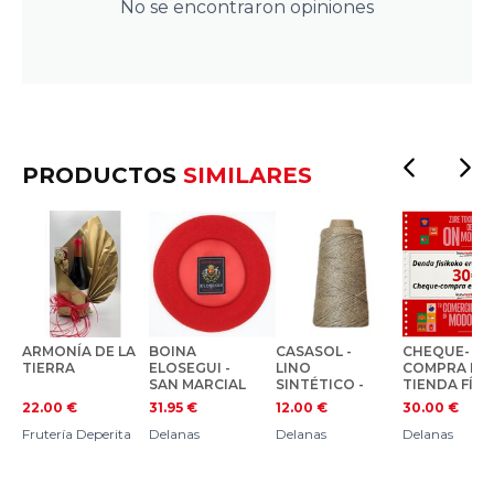
No se encontraron opiniones
PRODUCTOS
SIMILARES
ARMONÍA DE LA
BOINA
CASASOL -
CHEQUE-
TIERRA
ELOSEGUI -
LINO
COMPRA EN
SAN MARCIAL
SINTÉTICO -
TIENDA FÍSI
COLOR
22.00
€
31.95
€
12.00
€
30.00
€
NATURAL
Frutería Deperita
Delanas
Delanas
Delanas