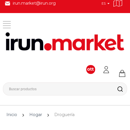
irun.market@irun.org
ES
Inicio
Hogar
Droguería