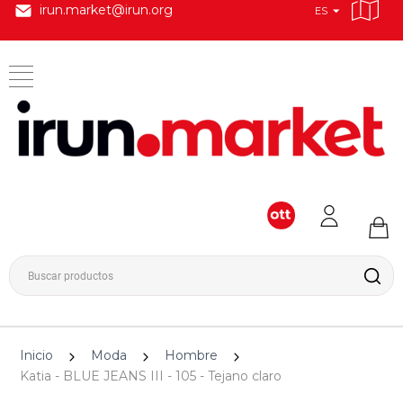
irun.market@irun.org
ES
Inicio
Moda
Hombre
Katia - BLUE JEANS III - 105 - Tejano claro