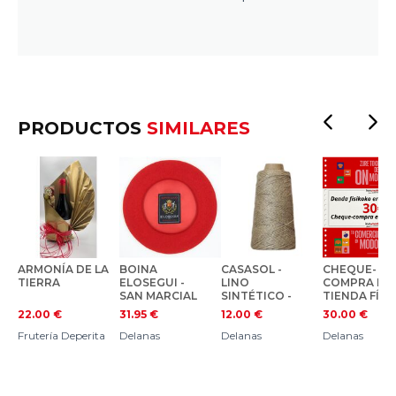
PRODUCTOS
SIMILARES
ARMONÍA DE LA
BOINA
CASASOL -
CHEQUE-
TIERRA
ELOSEGUI -
LINO
COMPRA EN
SAN MARCIAL
SINTÉTICO -
TIENDA FÍSI
COLOR
22.00
€
31.95
€
12.00
€
30.00
€
NATURAL
Frutería Deperita
Delanas
Delanas
Delanas