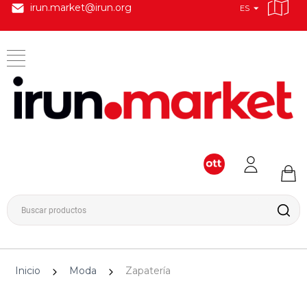
irun.market@irun.org
ES
Inicio
Moda
Zapatería