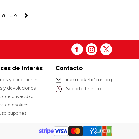
8
... 9
aces de interés
Contacto
nos y condiciones
irun.market@irun.org
s y devoluciones
Soporte técnico
ica de privacidad
ica de cookies
uso cupones