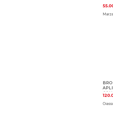
55.0
Marza
BRO
APL
CON
120.
Oiass