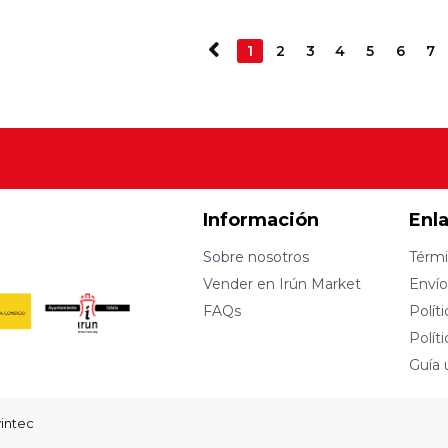
1
2
3
4
5
6
7
Información
Enl
Sobre nosotros
Térmi
Vender en Irún Market
Envío
FAQs
Polít
Polít
Guía 
vintec