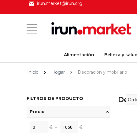
irun.market@irun.org
Alimentación
Belleza y salu
Inicio
Hogar
Decoración y mobiliario
Deco
FILTROS DE PRODUCTO
Orde
Precio
€
–
€