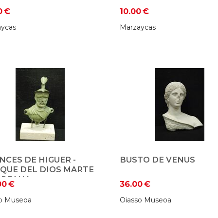
0
€
10.00
€
ycas
Marzaycas
NCES DE HIGUER -
BUSTO DE VENUS
IQUE DEL DIOS MARTE
 PEANA
00
€
36.00
€
o Museoa
Oiasso Museoa