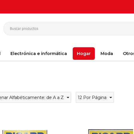
d
Electrónica e informática
Hogar
Moda
Otro
ración y mobiliario
nar Alfabéticamente: de A a Z
12 Por Página