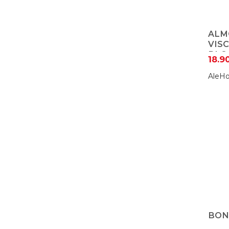
ALM
VIS
BLO
18.9
AleHo
BON