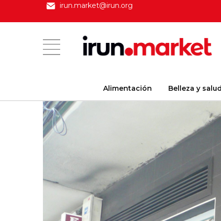
irun.market@irun.org
Alimentación
Belleza y salu