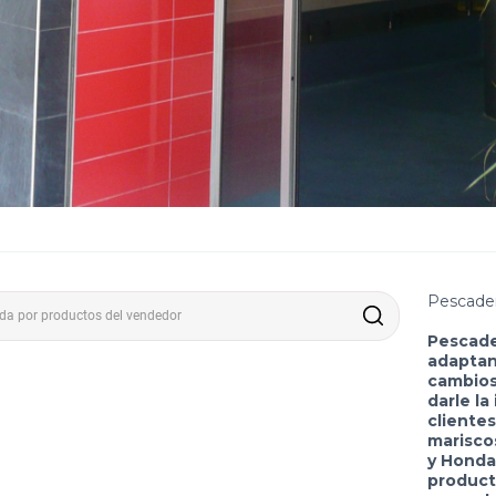
Pescader
Pescader
adaptan
cambios
darle la
cliente
mariscos
y Honda
product