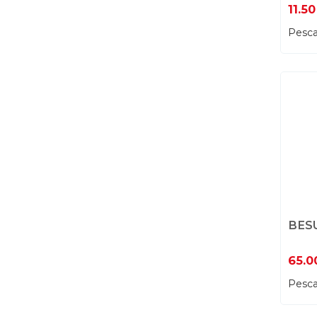
11.50
Pesca
BES
65.0
Pesca