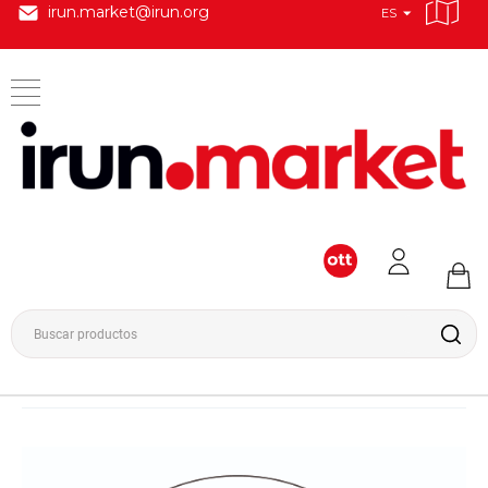
irun.market@irun.org
ES