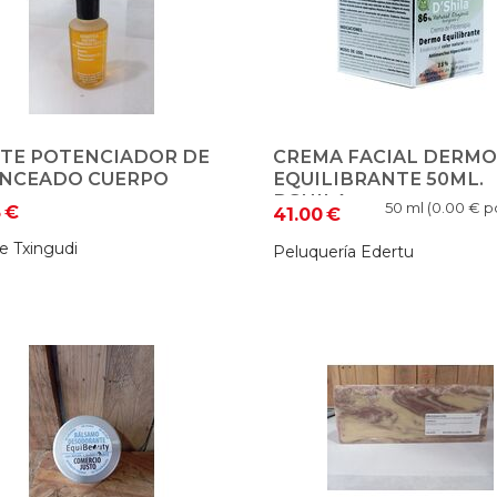
ITE POTENCIADOR DE
CREMA FACIAL DERMO
NCEADO CUERPO
EQUILIBRANTE 50ML.
DSHILA
50 ml (
0.00
€ po
5
€
41.00
€
e Txingudi
Peluquería Edertu