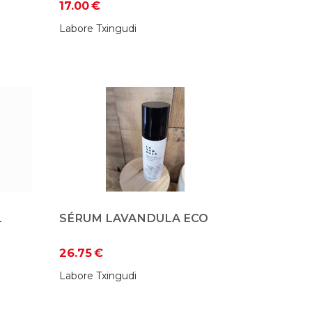
17.00
€
MIRRA Y CLAVO
Labore Txingudi
L
SÉRUM LAVANDULA ECO
26.75
€
Labore Txingudi