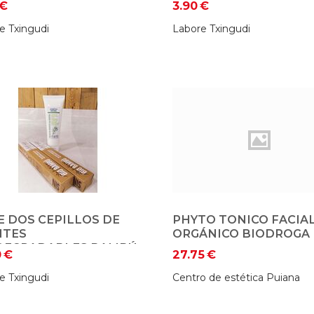
€
3.90
€
e Txingudi
Labore Txingudi
E DOS CEPILLOS DE
PHYTO TONICO FACIA
NTES
ORGÁNICO BIODROGA
DEGRADABLES BAMBÚ
0
€
27.75
€
STA DE DIENTES
TA ECO
e Txingudi
Centro de estética Puiana