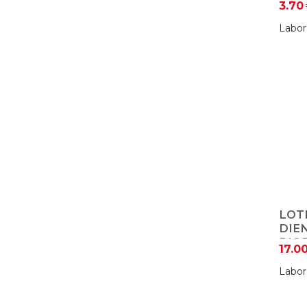
3.70
Labor
LOT
DIE
BIO
17.0
Y PA
MEN
Labor