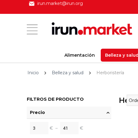
irun.market@irun.org
Alimentación
Belleza y salu
Inicio
Belleza y salud
Herboristería
Herb
FILTROS DE PRODUCTO
Orde
Precio
€
–
€