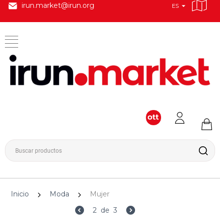
irun.market@irun.org
ES
Inicio
Moda
Mujer
2
de
3