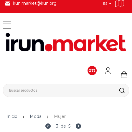
irun.market@irun.org
ES
Inicio
Moda
Mujer
3
de
5