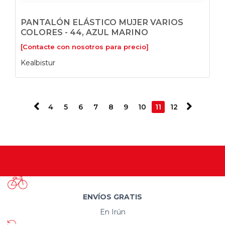
PANTALÓN ELÁSTICO MUJER VARIOS
COLORES - 44, AZUL MARINO
[Contacte con nosotros para precio]
Kealbistur
4
5
6
7
8
9
10
11
12
ENVÍOS GRATIS
En Irún