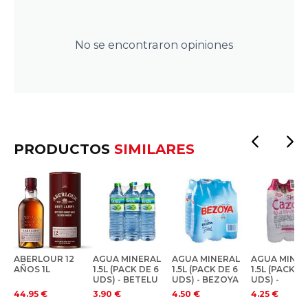
No se encontraron opiniones
PRODUCTOS
SIMILARES
ABERLOUR 12
AGUA MINERAL
AGUA MINERAL
AGUA MINER
AÑOS 1L
1.5L (PACK DE 6
1.5L (PACK DE 6
1.5L (PACK D
UDS) - BETELU
UDS) - BEZOYA
UDS) -
CARZORLA
44.95
€
3.90
€
4.50
€
4.25
€