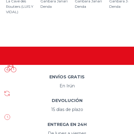
La Cave des
Ganbara Janari
Ganbara Janari
Ganbara Jana
Routiers (LUIS Y
Denda
Denda
Denda
VIDAL)
ENVÍOS GRATIS
En Irún
DEVOLUCIÓN
15 días de plazo
ENTREGA EN 24H
De lunes a viernes