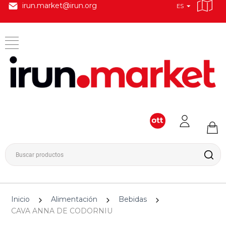
irun.market@irun.org
ES
Inicio
Alimentación
Bebidas
CAVA ANNA DE CODORNIU