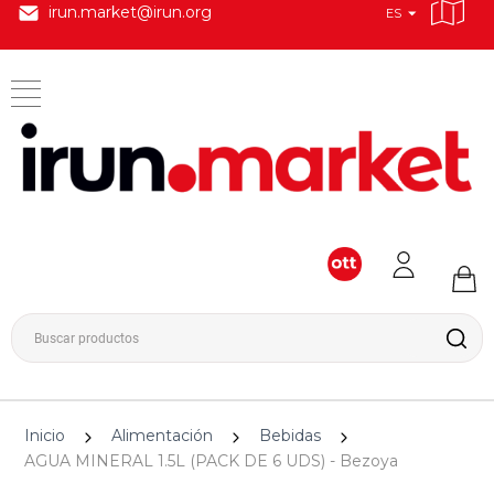
irun.market@irun.org
ES
Inicio
Alimentación
Bebidas
AGUA MINERAL 1.5L (PACK DE 6 UDS) - Bezoya