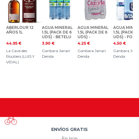
ABERLOUR 12
AGUA MINERAL
AGUA MINERAL
AGUA MINER
AÑOS 1L
1.5L (PACK DE 6
1.5L (PACK DE 6
1.5L (PACK D
UDS) - BETELU
UDS) -
UDS) - FONT
CARZORLA
VELLA
44.95
€
3.90
€
4.25
€
4.50
€
La Cave des
Ganbara Janari
Ganbara Janari
Ganbara Jana
Routiers (LUIS Y
Denda
Denda
Denda
VIDAL)
ENVÍOS GRATIS
En Irún