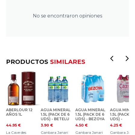
No se encontraron opiniones
PRODUCTOS
SIMILARES
ABERLOUR 12
AGUA MINERAL
AGUA MINERAL
AGUA MINER
AÑOS 1L
1.5L (PACK DE 6
1.5L (PACK DE 6
1.5L (PACK D
UDS) - BETELU
UDS) - BEZOYA
UDS) -
CARZORLA
44.95
€
3.90
€
4.50
€
4.25
€
La Cave des
Ganbara Janari
Ganbara Janari
Ganbara Jana