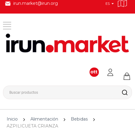
irun.market@irun.org
ES
Inicio
Alimentación
Bebidas
AZPILICUETA CRIANZA