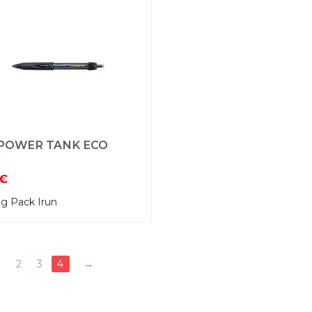
 POWER TANK ECO
€
ng Pack Irun
2
3
4