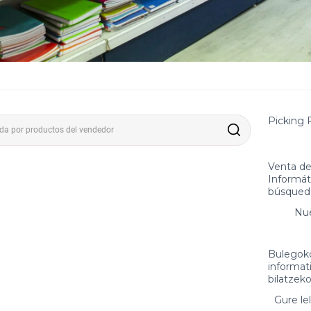
Picking 
Venta de 
Informát
búsqueda
Nu
Bulegoko
informat
bilatzek
Gure l