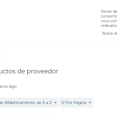
Vente de 
consomma
vous con
ordinateu
Notre 
n
uctos de proveedor
anos algo
r Alfabéticamente: de A a Z
12 Por Página