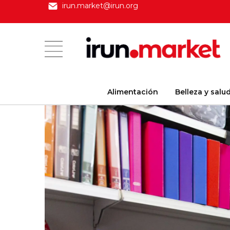
irun.market@irun.org
Alimentación
Belleza y salu