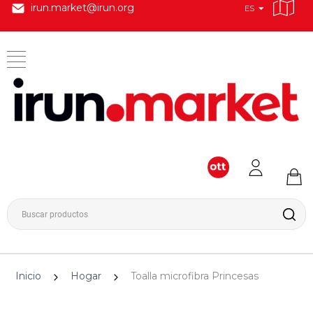
irun.market@irun.org
ES
Inicio
Hogar
Toalla microfibra Princesas