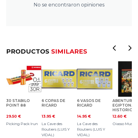
No se encontraron opiniones
PRODUCTOS
SIMILARES
30 STABILO
6 COPAS DE
6 VASOS DE
ABENTURA 
POINT 88
RICARD
RICARD
EGIPTON.
HISTORION
TAK
29.50
€
13.95
€
14.95
€
12.60
€
Picking Pack Irun
La Cave des
La Cave des
Oiasso Museo
Routiers (LUIS Y
Routiers (LUIS Y
VIDAL)
VIDAL)