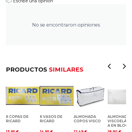
Escribe una opinión
No se encontraron opiniones
PRODUCTOS
SIMILARES
6 COPAS DE
6 VASOS DE
ALMOHADA
ALMOHADA
RICARD
RICARD
COPOS VISCO
VISCOELÁST
A EN BLOQU
13.95
€
14.95
€
12.49
€
18.90
€