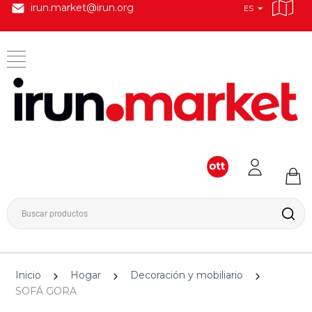
irun.market@irun.org
ES
Inicio
Hogar
Decoración y mobiliario
SOFÁ GORA