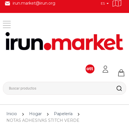
irun.market@irun.org
ES
Inicio
Hogar
Papelería
NOTAS ADHESIVAS STITCH VERDE