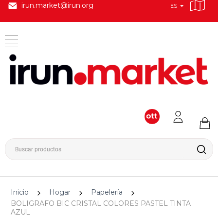
irun.market@irun.org
ES
Inicio
Hogar
Papelería
BOLIGRAFO BIC CRISTAL COLORES PASTEL TINTA
AZUL