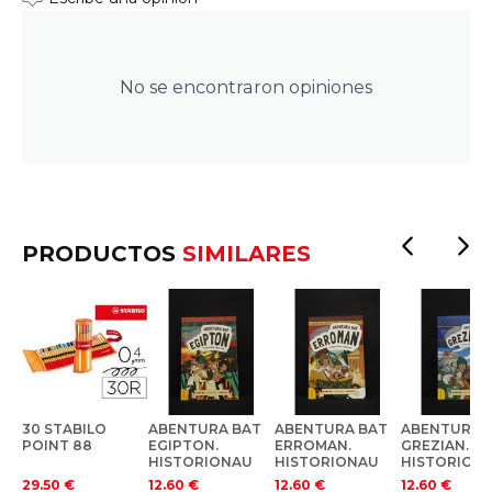
No se encontraron opiniones
PRODUCTOS
SIMILARES
30 STABILO
ABENTURA BAT
ABENTURA BAT
ABENTURA 
POINT 88
EGIPTON.
ERROMAN.
GREZIAN.
HISTORIONAU
HISTORIONAU
HISTORION
TAK
TAK
TAK
29.50
€
12.60
€
12.60
€
12.60
€