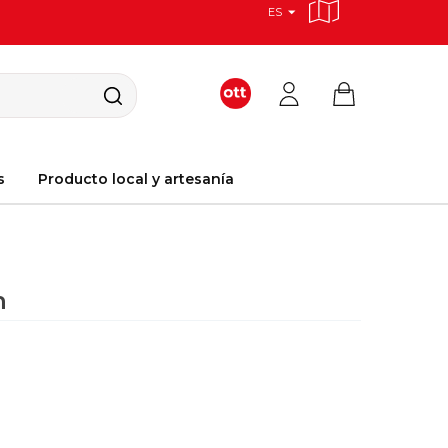
ES
s
Producto local y artesanía
n