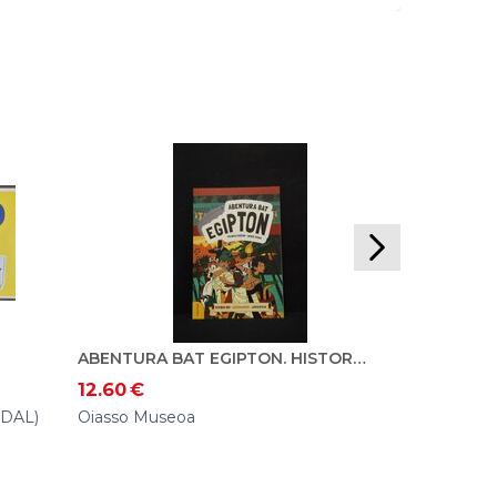
12.60
€
Oiasso Mus
ABENTURA BAT EGIPTON. HISTORIONAUTAK
12.60
€
IDAL)
Oiasso Museoa