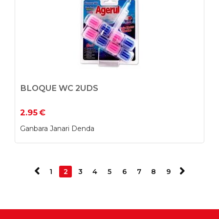
BLOQUE WC 2UDS
2.95
€
Ganbara Janari Denda
1
2
3
4
5
6
7
8
9