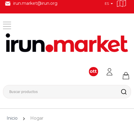
irun.market@irun.org
ES
Inicio
Hogar