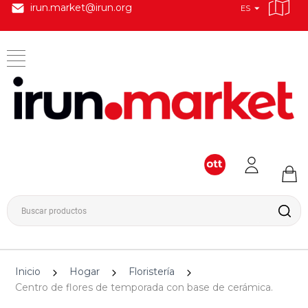
irun.market@irun.org
ES
Inicio
Hogar
Floristería
Centro de flores de temporada con base de cerámica.