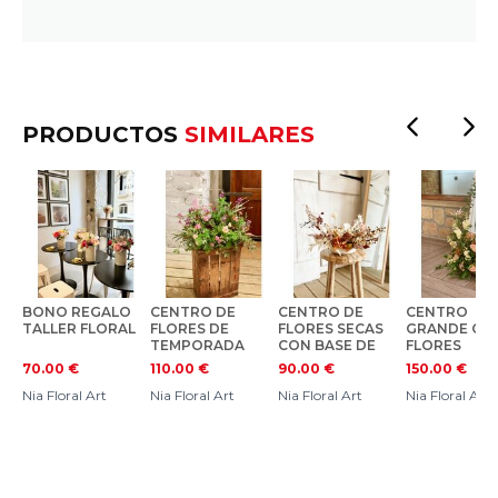
PRODUCTOS
SIMILARES
BONO REGALO
CENTRO DE
CENTRO DE
CENTRO
TALLER FLORAL
FLORES DE
FLORES SECAS
GRANDE CO
TEMPORADA
CON BASE DE
FLORES
PARA TODOS
CERÁMICA
TROPICALES
70.00
€
110.00
€
90.00
€
150.00
€
LOS SANTOS
Nia Floral Art
Nia Floral Art
Nia Floral Art
Nia Floral Art