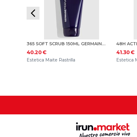
365 SOFT SCRUB 150ML GERMAINE DE CAPUCCINI
40.20
€
41.30
€
Estetica Maite Rastrilla
Estetica M