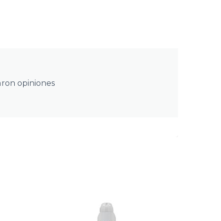
aron opiniones
39.00
€