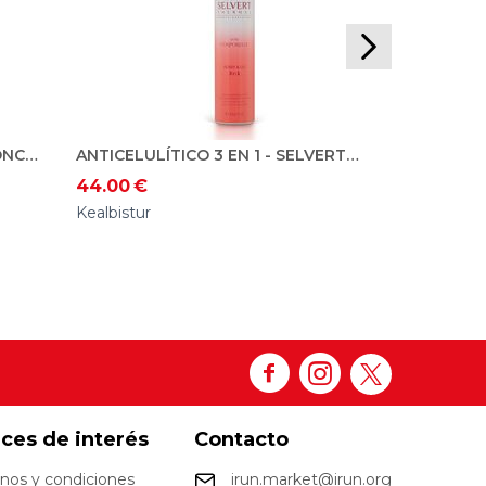
Kealbistur
ACEITE POTENCIADOR DE BRONCEADO CUERPO
ANTICELULÍTICO 3 EN 1 - SELVERT THERMAL
44.00
€
Kealbistur
aces de interés
Contacto
nos y condiciones
irun.market@irun.org