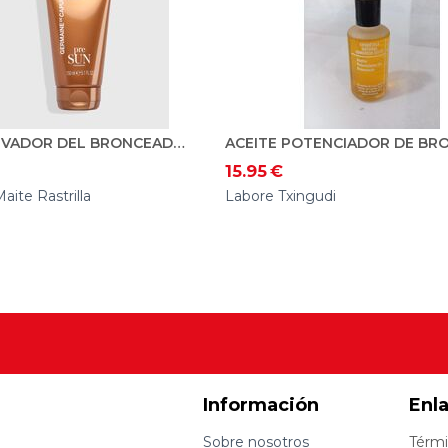
48H ACTIVADOR DEL BRONCEADO 150ML GERMAINE DE CAPUCCINI
15.95
€
aite Rastrilla
Labore Txingudi
Información
Enl
Sobre nosotros
Térmi