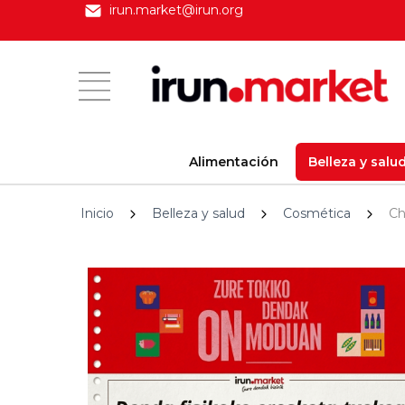
irun.market@irun.org
Alimentación
Belleza y salu
Inicio
Belleza y salud
Cosmética
Ch