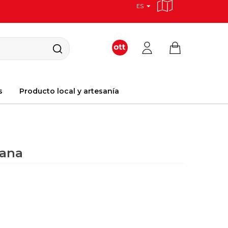
ES
s
Producto local y artesanía
iana