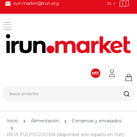
irun.market@irun.org
ES
Inicio
Alimentación
Conservas y envasados
PATA PULPO COCIDA (disponible solo reparto en Irún)