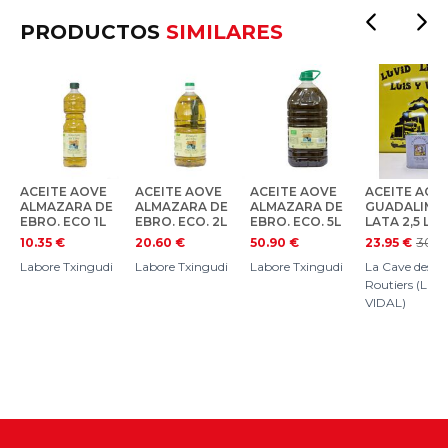
PRODUCTOS
SIMILARES
ACEITE AOVE
ACEITE AOVE
ACEITE AOVE
ACEITE AOV
ALMAZARA DE
ALMAZARA DE
ALMAZARA DE
GUADALIMA
EBRO. ECO 1L
EBRO. ECO. 2L
EBRO. ECO. 5L
LATA 2,5 L.
30.3
10.35
€
20.60
€
50.90
€
23.95
€
Labore Txingudi
Labore Txingudi
Labore Txingudi
La Cave des
Routiers (LUIS
VIDAL)