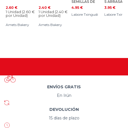
SEMILLAS DE
S ARRASATE
LINO
ECO
2.60
€
2.40
€
4.95
€
3.95
€
ARRASATE ECO
1 Unidad (
2.60
€
1 Unidad (
2.40
€
Labore Txingudi
Labore Txingu
por Unidad)
por Unidad)
Amets Bakery
Amets Bakery
ENVÍOS GRATIS
En Irún
DEVOLUCIÓN
15 días de plazo