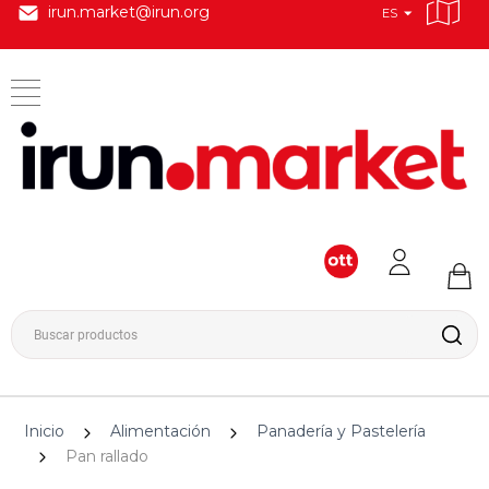
irun.market@irun.org
ES
Inicio
Alimentación
Panadería y Pastelería
Pan rallado