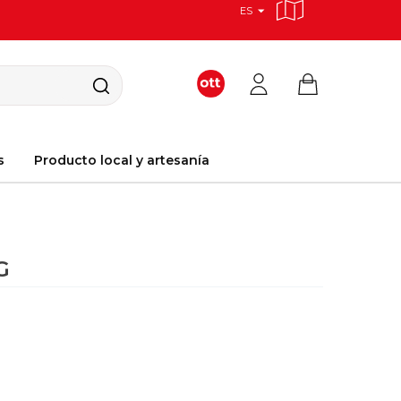
ES
s
Producto local y artesanía
G