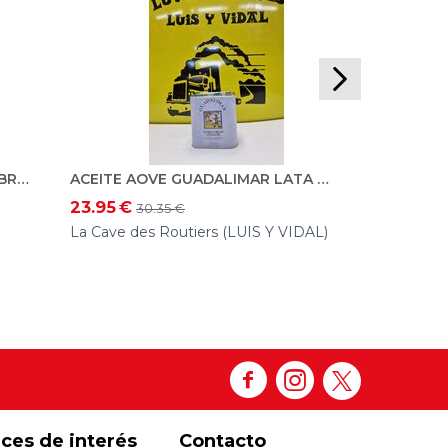
9.40
€
Labore Txin
ACEITE AOVE ALMAZARA DE EBRO. ECO. 5L
ACEITE AOVE GUADALIMAR LATA 2,5 L.
23.95
€
30.35
€
La Cave des Routiers (LUIS Y VIDAL)
aces de interés
Contacto