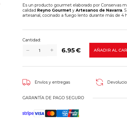
Es un producto gourmet elaborado por Conservas medr
calidad
Reyno Gourmet
y
Artesanos de Navarra
. 
artesanal, cocinado a fuego lento durante más de 4 h
Cantidad:
+
−
6.95
€
AÑADIR AL CA
Envíos y entregas
Devolucio
GARANTÍA DE PAGO SEGURO