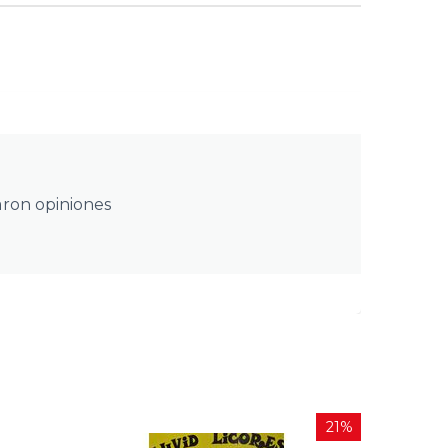
aron opiniones
21%