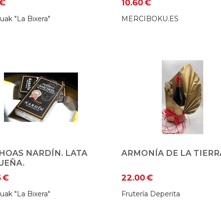
€
10.60
€
uak "La Bixera"
MERCIBOKU.ES
HOAS NARDÍN. LATA
ARMONÍA DE LA TIERR
UEÑA.
5
€
22.00
€
uak "La Bixera"
Frutería Deperita