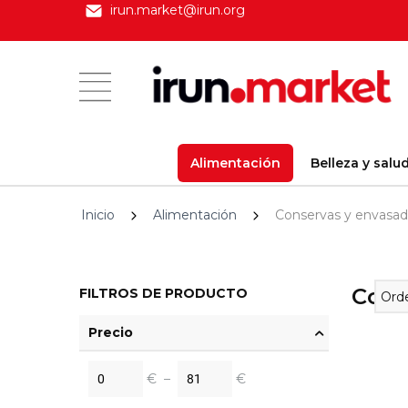
irun.market@irun.org
Alimentación
Belleza y salu
Inicio
Alimentación
Conservas y envasa
Cons
FILTROS DE PRODUCTO
Orde
Precio
€
–
€