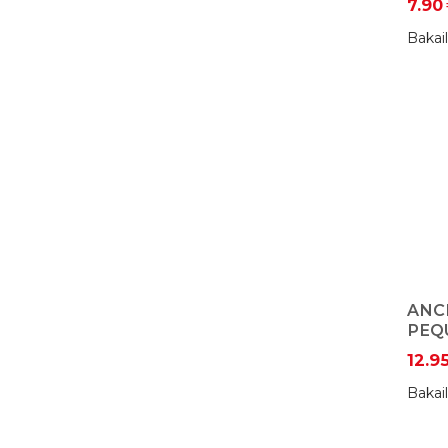
7.90
Bakail
ANC
PEQ
12.9
Bakail