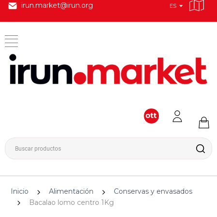
irun.market@irun.org
ES
Inicio
Alimentación
Conservas y envasados
Bacalao lomo centro 1Kg