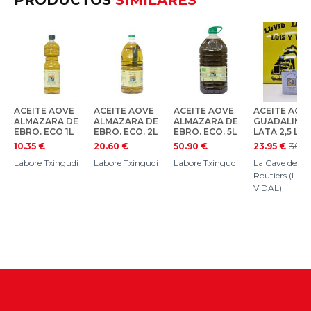
PRODUCTOS
SIMILARES
ACEITE AOVE
ACEITE AOVE
ACEITE AOVE
ACEITE AOV
ALMAZARA DE
ALMAZARA DE
ALMAZARA DE
GUADALIMA
EBRO. ECO 1L
EBRO. ECO. 2L
EBRO. ECO. 5L
LATA 2,5 L.
30.3
10.35
€
20.60
€
50.90
€
23.95
€
Labore Txingudi
Labore Txingudi
Labore Txingudi
La Cave des
Routiers (LUIS
VIDAL)