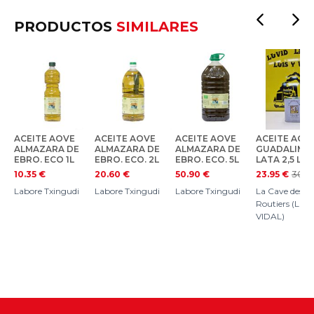
PRODUCTOS
SIMILARES
ACEITE AOVE
ACEITE AOVE
ACEITE AOVE
ACEITE AOV
ALMAZARA DE
ALMAZARA DE
ALMAZARA DE
GUADALIMA
EBRO. ECO 1L
EBRO. ECO. 2L
EBRO. ECO. 5L
LATA 2,5 L.
30.3
10.35
€
20.60
€
50.90
€
23.95
€
Labore Txingudi
Labore Txingudi
Labore Txingudi
La Cave des
Routiers (LUIS
VIDAL)