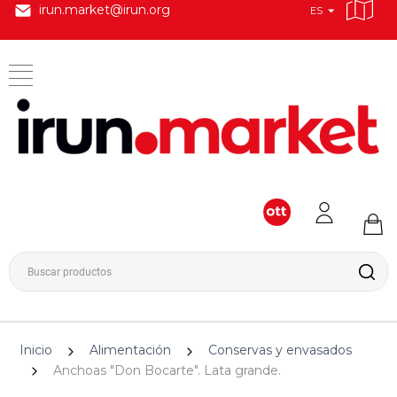
irun.market@irun.org
ES
Inicio
Alimentación
Conservas y envasados
Anchoas "Don Bocarte". Lata grande.