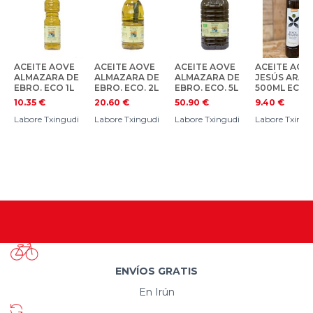
ACEITE AOVE
ACEITE AOVE
ACEITE AOVE
ACEITE AOV
ALMAZARA DE
ALMAZARA DE
ALMAZARA DE
JESÚS ARA
EBRO. ECO 1L
EBRO. ECO. 2L
EBRO. ECO. 5L
500ML ECO
10.35
€
20.60
€
50.90
€
9.40
€
Labore Txingudi
Labore Txingudi
Labore Txingudi
Labore Txingu
ENVÍOS GRATIS
En Irún