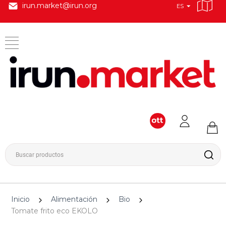
irun.market@irun.org
ES
Inicio
Alimentación
Bio
Tomate frito eco EKOLO