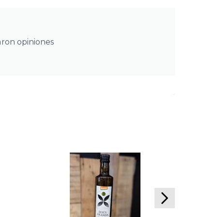
aron opiniones
80.90
€
Labore Txin