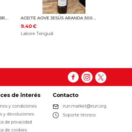
ACEITE AOVE ALMAZARA DE EBRO. ECO. 5L
ACEITE AOVE JESÚS ARANDA 500ML ECO
9.40
€
Labore Txingudi
aces de interés
Contacto
nos y condiciones
irun.market@irun.org
s y devoluciones
Soporte técnico
ica de privacidad
ica de cookies