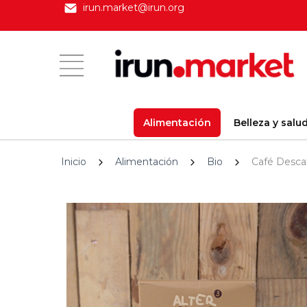
irun.market@irun.org
Alimentación
Belleza y salu
Inicio
Alimentación
Bio
Café Descaf