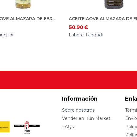
ACEITE AOVE ALMAZARA DE EBRO. ECO. 2L
50.90
€
ingudi
Labore Txingudi
Información
Enl
Sobre nosotros
Térmi
Vender en Irún Market
Envío
FAQs
Polít
Polít