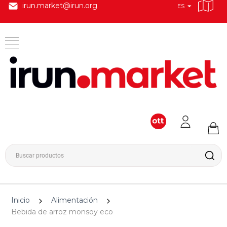
irun.market@irun.org
ES
Inicio
Alimentación
Bebida de arroz monsoy eco