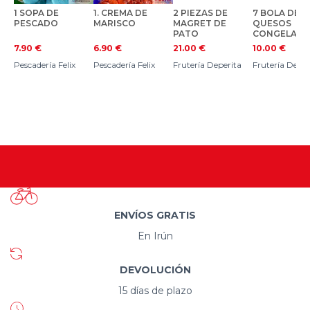
1 SOPA DE
1. CREMA DE
2 PIEZAS DE
7 BOLA DE
PESCADO
MARISCO
MAGRET DE
QUESOS
PATO
CONGELAD
CONGELADO
POR 10€
7.90
€
6.90
€
21.00
€
10.00
€
Pescadería Felix
Pescadería Felix
Frutería Deperita
Frutería Deper
ENVÍOS GRATIS
En Irún
DEVOLUCIÓN
15 días de plazo