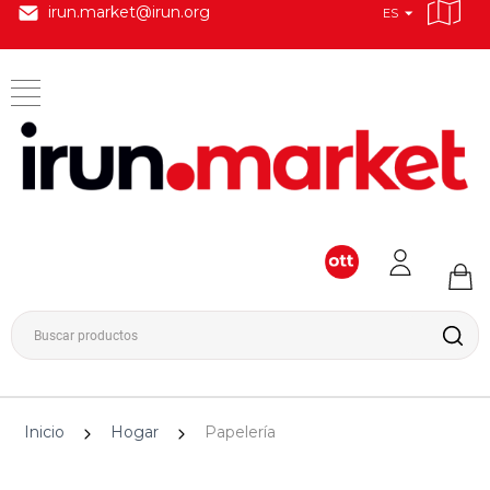
irun.market@irun.org
ES
Inicio
Hogar
Papelería