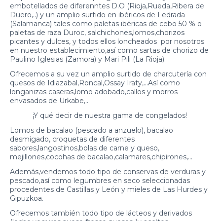
embotellados de diferenntes D.O (Rioja,Rueda,Ribera de
Duero,..) y un amplio surtido en ibéricos de Ledrada
(Salamanca) tales como paletas ibéricas de cebo 50 % o
paletas de raza Duroc, salchichones,lomos,chorizos
picantes y dulces, y todos ellos loncheados por nosotros
en nuestro establecimiento,así como sartas de chorizo de
Paulino Iglesias (Zamora) y Mari Pili (La Rioja).
Ofrecemos a su vez un amplio surtido de charcutería con
quesos de Idiazabal,Roncal,Ossay Iraty,...Así como
longanizas caseras,lomo adobado,callos y morros
envasados de Urkabe,..
¡Y qué decir de nuestra gama de congelados!
Lomos de bacalao (pescado a anzuelo), bacalao
desmigado, croquetas de diferentes
sabores,langostinos,bolas de carne y queso,
mejillones,cocohas de bacalao,calamares,chipirones,...
Además,vendemos todo tipo de conservas de verduras y
pescado,así como legumbres en seco seleccionadas
procedentes de Castillas y León y mieles de Las Hurdes y
Gipuzkoa.
Ofrecemos también todo tipo de lácteos y derivados