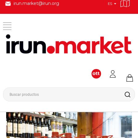
irun.market@irun.org
ES