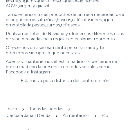
(leche,yogures,queso fresco,quesos..)y aceites
AOVE,virgen y girasol.
También encontrarás productos de primera necesidad para
el hogar como sal,azúcar,harinas,café,infusiones,agua
embotellada,pastas,zumos,refrescos,..
Realizamos lotes de Navidad y ofrecemos diferentes cajas
de vino decoradas para regalar en cualquier momento.
Ofrecemos un asesoramiento personalizado y te
ofrecemos siempre lo que necesitas.
Además, mantenemos el estilo tradicional de tienda de
proximidad con la presencia en redes sociales como
Facebook o Instagram.
¡Estamos a poca distancia del centro de Irún!
Inicio
Todas las tiendas
Ganbara Janari Denda
Alimentación
Bio