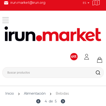
irun.market@irun.org
ES
Inicio
Alimentación
Bebidas
4
de
5