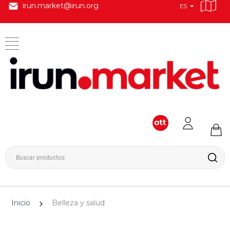
irun.market@irun.org
ES
Inicio
Belleza y salud