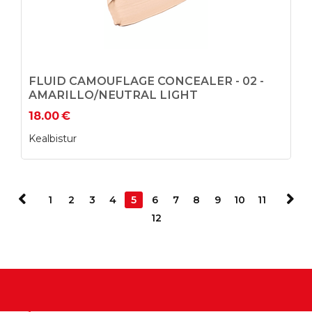
FLUID CAMOUFLAGE CONCEALER - 02 -
AMARILLO/NEUTRAL LIGHT
18.00
€
Kealbistur
1
2
3
4
5
6
7
8
9
10
11
12